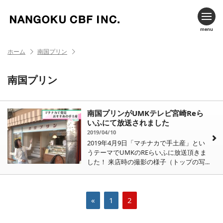
menu
ホーム
南国プリン
南国プリン
南国プリンがUMKテレビ宮崎Reら
いふにて放送されました
2019/04/10
2019年4月9日「マチナカで手土産」とい
うテーマでUMKのREらいふに放送頂きま
した！ 来店時の撮影の様子（トップの写...
«
1
2