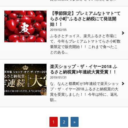
【季節限定】プレミアムなトマト”て
らさ小町”ふるさと納税にて発送開
始！！
2019/02/05
ふるさとチョイス、楽天ふるさと市場に
て、今年もプレミアムトマトてらさ小町数
量限定で販売開始！！ これまで食べたこ
とのある...
楽天ショップ・ザ・イヤー2018 ふ
るさと納税賞3年連続大賞受賞！！
2019/01/31
な、なんと都農町が3年連続で楽天ショッ
プ・ザ・イヤー2018 ふるさと納税賞の大
賞を受賞しました！！ 今年は特に、返礼
額...
1
2
»