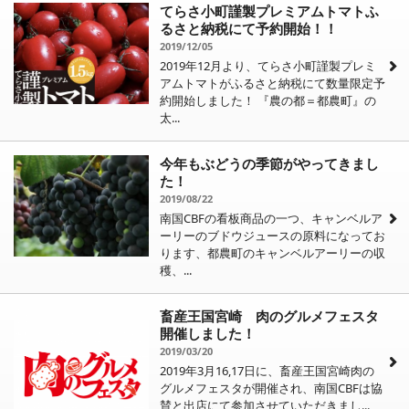
てらさ小町謹製プレミアムトマトふ
るさと納税にて予約開始！！
2019/12/05
2019年12月より、てらさ小町謹製プレミ
アムトマトがふるさと納税にて数量限定予
約開始しました！ 『農の都＝都農町』の
太...
今年もぶどうの季節がやってきまし
た！
2019/08/22
南国CBFの看板商品の一つ、キャンベルア
ーリーのブドウジュースの原料になってお
ります、都農町のキャンベルアーリーの収
穫、...
畜産王国宮崎 肉のグルメフェスタ
開催しました！
2019/03/20
2019年3月16,17日に、畜産王国宮崎肉の
グルメフェスタが開催され、南国CBFは協
賛と出店にて参加させていただきまし...