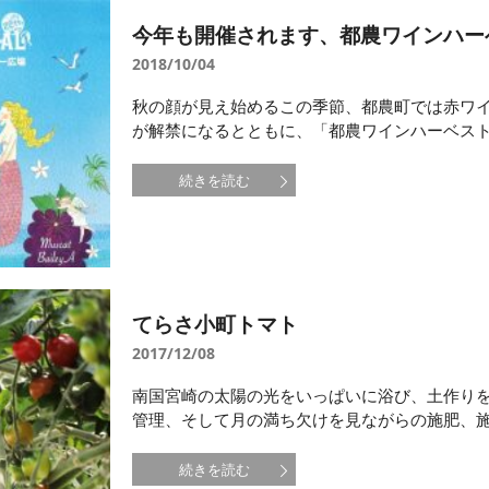
今年も開催されます、都農ワインハー
2018/10/04
秋の顔が見え始めるこの季節、都農町では赤ワ
が解禁になるとともに、「都農ワインハーベスト」
続きを読む
てらさ小町トマト
2017/12/08
南国宮崎の太陽の光をいっぱいに浴び、土作り
管理、そして月の満ち欠けを見ながらの施肥、施水
続きを読む