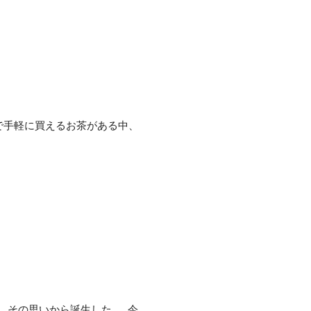
トボトルで手軽に買えるお茶がある中、
 その思いから誕生した 、 今