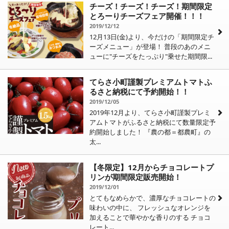
チーズ！チーズ！チーズ！期間限定
とろーりチーズフェア開催！！！
2019/12/12
12月13日(金)より、今だけの「期間限定チ
ーズメニュー」が登場！ 普段のあのメニ
ューに"チーズをたっぷり"乗せた期間限...
てらさ小町謹製プレミアムトマトふ
るさと納税にて予約開始！！
2019/12/05
2019年12月より、てらさ小町謹製プレミ
アムトマトがふるさと納税にて数量限定予
約開始しました！ 『農の都＝都農町』の
太...
【冬限定】12月からチョコレートプ
リンが期間限定販売開始！
2019/12/01
とてもなめらかで、濃厚なチョコレートの
味わいの中に、 フレッシュなオレンジを
加えることで華やかな香りのする チョコ
レート...