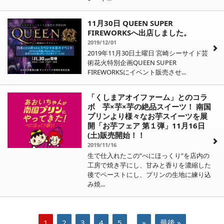
11月30日 QUEEN SUPER
FIREWORKSへ出店しました。
2019/12/01
2019年11月30日土曜日 宮崎シーサイド芸
術花火特別企画QUEEN SUPER
FIREWORKSにイベント販売させ...
「くしまアオイファーム」とのコラ
ボ 芋×芋×芋の絶品スイーツ！ 南国
プリンより様々なお芋スイーツを展
開「お芋フェア 第１弾」11月16日
(土)販売開始！！
2019/11/16
生で仕入れたこの“べにほっくり”を店内の
工房で焼き芋にし、甘みと香りを濃縮した
後でペーストにし、プリンの生地に練り込
み焼...
1
2
3
4
5
...
»
最後 »